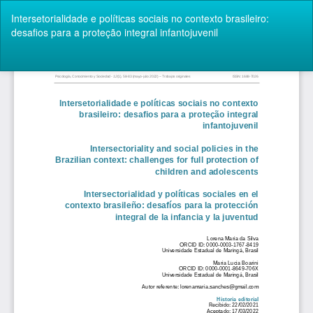
Volver
Intersetorialidade e políticas sociais no contexto brasileiro:
a
desafios para a proteção integral infantojuvenil
los
detalles
del
De
De
artículo
P