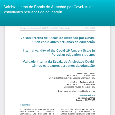
Volver
Validez interna de Escala de Ansiedad por Covid-19 en
a
estudiantes peruanos de educación
los
detalles
del
De
De
artículo
P