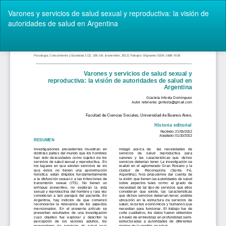
Volver
Varones y servicios de salud sexual y reproductiva: la visión de
a
autoridades de salud en Argentina
los
detalles
del
De
De
artículo
P