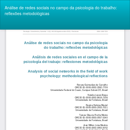
Volver
Análise de redes sociais no campo da psicologia do trabalho:
a
reflexões metodológicas
los
detalles
del
De
De
artículo
P