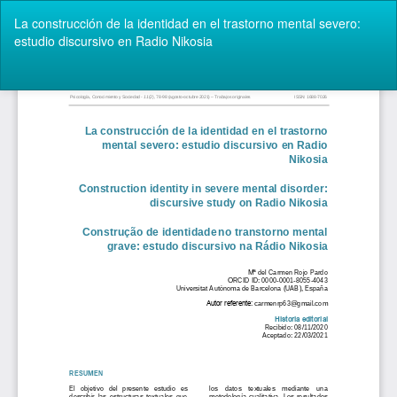
Volver
La construcción de la identidad en el trastorno mental severo:
a
estudio discursivo en Radio Nikosia
los
detalles
del
De
De
artículo
P