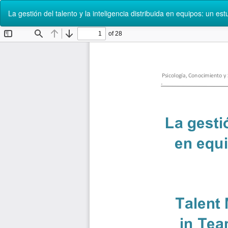
Volver
La gestión del talento y la inteligencia distribuida en equipos: un e
a
los
detalles
del
artículo