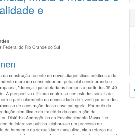
alidade e
nido
ohden
e Federal do Rio Grande do Sul
pal
men
lo
ata da construção recente de novos diagnósticos médicos e de
ndente mercado consumidor em potencial considerando o
D
ropausa, "doença" que afetaria os homens a partir dos 35-40
e. A perspectiva utilizada centra-se nos estudos sociais da
p
ênero e particularmente na necessidade de investigar as redes
processo de construção dessa nova categoria. Por meio da
rodução científica e da trajetória da construção da
 ou Distúrbio Androgênico do Envelhecimento Masculino,
no de interesse público, elabora-se um processo de
ão do homem e da sexualidade masculina, via o reforço na