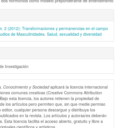
e dos hormônios como modelo preponderante de entendimento
les
m. 2 (2012): Transformaciones y permanencias en el campo
lo
tudios de Masculinidades. Salud, sexualidad y diversidad
 de Investigación
a, Conocimiento y Sociedad
aplicará la licencia internacional
ciones comunes creativas (Creative Commons Attribution
 Bajo esta licencia, los autores retienen la propiedad de
 de los artículos pero permiten que, sin que medie permiso
o editor, cualquier persona descargue y distribuya los
 publicados en la revista. Los artículos y autoras/es deberán
s. Esta licencia facilita el acceso abierto, gratuito y libre a
riginales científicos y artísticos.