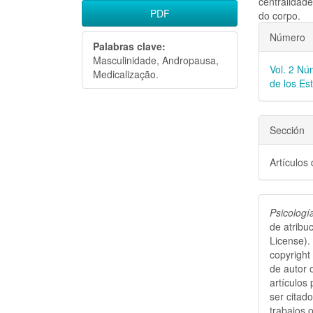
centralidad
PDF
do corpo.
Detal
Número
Palabras clave:
del
Masculinidade, Andropausa,
Vol. 2 Nú
Medicalização.
artícu
de los Es
Sección
Artículos
Psicologí
de atribu
License).
copyright
de autor 
artículos
ser citado
trabajos o