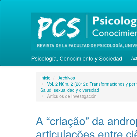
Navegación
principal
Contenido
principal
Barra
lateral
Psicología, Conocimiento y Sociedad
Ac
Inicio
Archivos
Vol. 2 Núm. 2 (2012): Transformaciones y per
Salud, sexualidad y diversidad
Artículos de Investigación
A “criação” da andro
articulações entre c