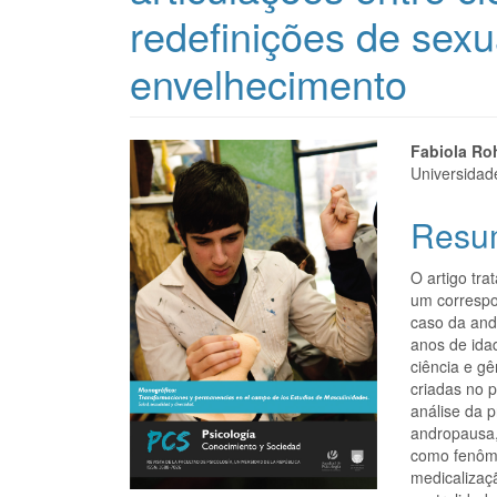
redefinições de sexu
envelhecimento
Barra
Conte
Fabiola R
Universidad
lateral
princi
Resu
del
del
artículo
artícu
O artigo tr
um correspo
caso da and
anos de idad
ciência e g
criadas no 
análise da p
andropausa,
como fenôme
medicalizaç