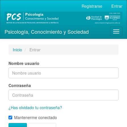
Navegación
Registrarse
Entrar
principal
Contenido
principal
Barra
Psicología, Conocimiento y Sociedad
lateral
Toggl
naviga
Inicio
Entrar
Nombre usuario
Contraseña
¿Has olvidado tu contraseña?
Mantenerme conectado