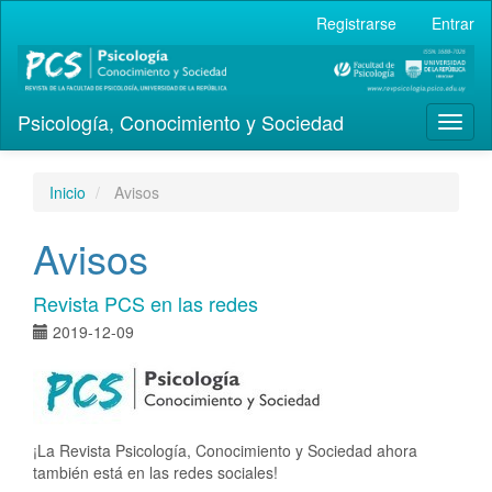
Navegación
Registrarse
Entrar
principal
Contenido
principal
Barra
Psicología, Conocimiento y Sociedad
lateral
Toggl
naviga
Inicio
Avisos
Avisos
Revista PCS en las redes
2019-12-09
¡La Revista Psicología, Conocimiento y Sociedad ahora
también está en las redes sociales!