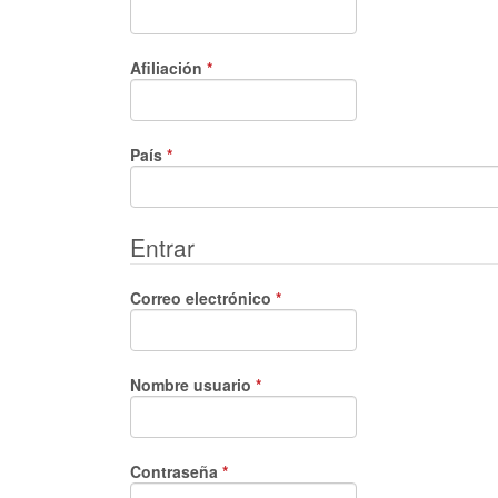
Obligatorio
Afiliación
*
Obligatorio
País
*
Entrar
Obligatorio
Correo electrónico
*
Obligatorio
Nombre usuario
*
Obligatorio
Contraseña
*