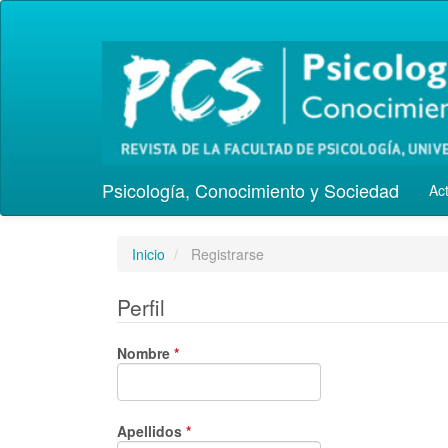
Navegación
principal
Contenido
principal
Barra
lateral
Psicología, Conocimiento y Sociedad
Ac
Inicio
Registrarse
Perfil
Obligatorio
Nombre
*
Obligatorio
Apellidos
*