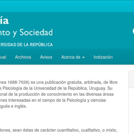
tual
Archivos
Avisos
Acerca de
Indización
nea 1688-7026) es una publicación gratuita, arbitrada, de libre
e Psicología de la Universidad de la República, Uruguay. Su
ional de la producción de conocimiento en las diversas áreas
iones interesadas en el campo de la Psicología y ciencias
ugués e inglés.
ones, sean éstas de carácter cuantitativo, cualitativo, o mixto,