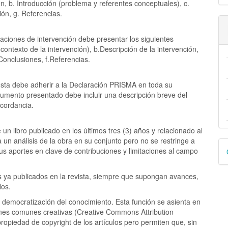
, b. Introducción (problema y referentes conceptuales), c.
ión, g. Referencias.
zaciones de intervención debe presentar los siguientes
contexto de la intervención), b.Descripción de la intervención,
 Conclusiones, f.Referencias.
, esta debe adherir a la Declaración PRISMA en toda su
cumento presentado debe incluir una descripción breve del
cordancia.
un libro publicado en los últimos tres (3) años y relacionado al
un análisis de la obra en su conjunto pero no se restringe a
D
s aportes en clave de contribuciones y limitaciones al campo
p
os ya publicados en la revista, siempre que supongan avances,
los.
 democratización del conocimiento. Esta función se asienta en
ciones comunes creativas (Creative Commons Attribution
 propiedad de copyright de los artículos pero permiten que, sin