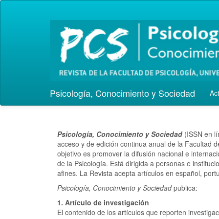
Navegación
principal
Contenido
principal
Barra
lateral
Psicología, Conocimiento y Sociedad
Ac
Psicología, Conocimiento y Sociedad
(ISSN en lí
acceso y de edición continua anual de la Facultad d
objetivo es promover la difusión nacional e internac
de la Psicología. Está dirigida a personas e instituc
afines. La Revista acepta artículos en español, port
Psicología, Conocimiento y Sociedad
publica:
1. Artículo de investigación
El contenido de los artículos que reporten investigaci