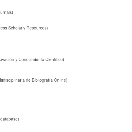
urnals)
cess Scholarly Resources)
vación y Conocimiento Científico
)
idisciplinaria de Bibliografía Online)
database)