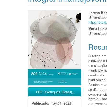
Barra
Conte
Lorena Mari
Universidad
lateral
princi
https://orc
del
del
Maria Lucia
Universidad
artículo
artícu
Resu
O artigo em
efetivado a 
em situação 
município n
caráter doc
públicos do
As atas rev
se dão de m
PDF (Português (Brasil))
competência
êxito ou nã
Publicado:
may 31, 2022
ora, vemos q