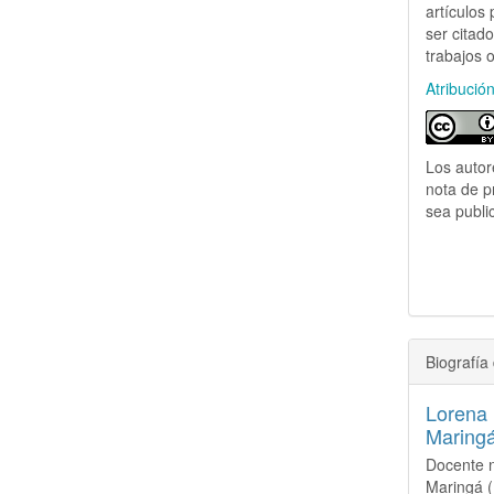
artículos
ser citado
trabajos o
Atribució
Los autor
nota de p
sea publi
Biografía 
Lorena 
Maring
Docente n
Maringá 