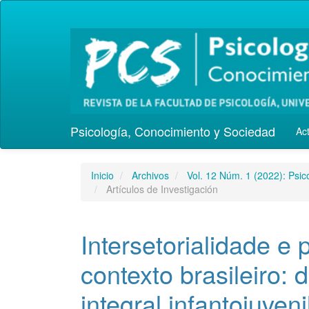
Navegación
principal
Contenido
principal
Barra
lateral
Psicología, Conocimiento y Sociedad
Ac
Inicio
Archivos
Vol. 12 Núm. 1 (2022): Psi
Artículos de Investigación
Intersetorialidade e 
contexto brasileiro: 
integral infantojuveni