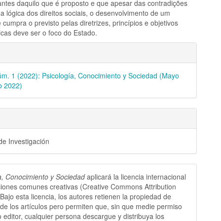
tantes daquilo que é proposto e que apesar das contradições
da lógica dos direitos sociais, o desenvolvimento de um
 cumpra o previsto pelas diretrizes, princípios e objetivos
icas deve ser o foco do Estado.
les
úm. 1 (2022): Psicología, Conocimiento y Sociedad (Mayo
lo
o 2022)
 de Investigación
a, Conocimiento y Sociedad
aplicará la licencia internacional
ciones comunes creativas (Creative Commons Attribution
 Bajo esta licencia, los autores retienen la propiedad de
 de los artículos pero permiten que, sin que medie permiso
o editor, cualquier persona descargue y distribuya los