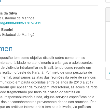
nido
a da Silva
e Estadual de Maringá
pal
id.org/0000-0003-1767-8419
 Boarini
e Estadual de Maringá
lo
men
 questão tem como objetivo discutir sobre como tem se
intersetorialidade no atendimento à crianças e adolescentes
de violência intrafamiliar no Brasil, tendo como recorte um
D
a região noroeste do Paraná. Por meio de uma pesquisa de
umental, analisamos as atas das reuniões da rede de serviços
p
 município em pauta ocorridas entre os anos de 2013 a 2017.
elaram que apesar da roupagem intersetorial, as ações na rede
odo fragmentado por meio da divisão de tarefas ou
s, responsabilizando ainda, alguns serviços específicos pelo
o dos encaminhamentos previamente dados nas reuniões. Por
ue as práticas intersetoriais tem se efetivado, via políticas