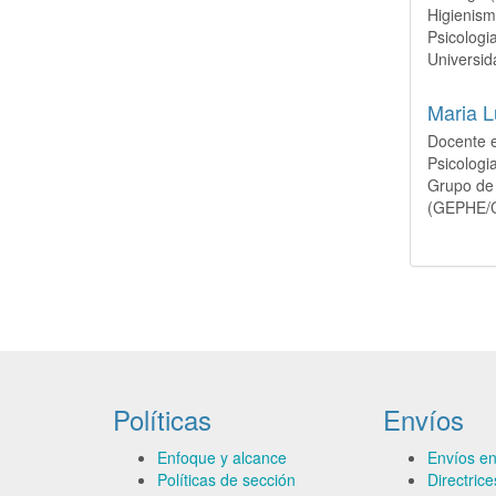
Higienis
Psicologi
Universi
Maria L
Docente 
Psicologi
Grupo de
(GEPHE/
Políticas
Envíos
Enfoque y alcance
Envíos en
Políticas de sección
Directric