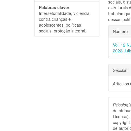
sociais, dis
Palabras clave:
estruturais 
Intersetorialidade, violência
trabalho que
contra crianças e
dessas polít
adolescentes, políticas
Detal
sociais, proteção integral.
Número
del
Vol. 12 N
artícu
2022-Juli
Sección
Artículos
Psicologí
de atribu
License).
copyright
de autor 