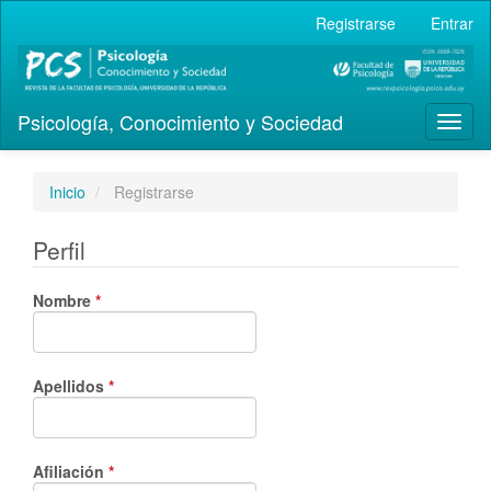
Navegación
Registrarse
Entrar
principal
Contenido
principal
Barra
Psicología, Conocimiento y Sociedad
lateral
Toggl
naviga
Inicio
Registrarse
Perfil
Obligatorio
Nombre
*
Obligatorio
Apellidos
*
Obligatorio
Afiliación
*