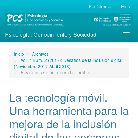
Navegación
Registrarse
Entrar
principal
Contenido
principal
Barra
Psicología, Conocimiento y Sociedad
lateral
Toggl
naviga
Inicio
Archivos
Vol. 7 Núm. 2 (2017): Desafíos de la inclusión digital
(Noviembre 2017-Abril 2018)
Revisiones sistemáticas de literatura
La tecnología móvil.
Una herramienta para la
mejora de la inclusión
digital de las personas