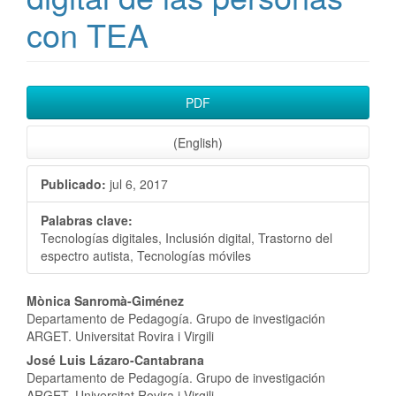
con TEA
Barra
PDF
lateral
(English)
del
Publicado:
jul 6, 2017
artículo
Palabras clave:
Tecnologías digitales, Inclusión digital, Trastorno del
espectro autista, Tecnologías móviles
Contenido
Mònica Sanromà-Giménez
Departamento de Pedagogía. Grupo de investigación
principal
ARGET. Universitat Rovira i Virgili
del
José Luis Lázaro-Cantabrana
Departamento de Pedagogía. Grupo de investigación
ARGET. Universitat Rovira i Virgili